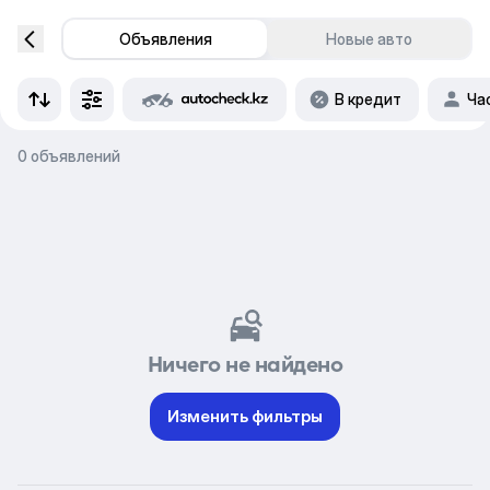
Объявления
Новые авто
В кредит
Ча
0 объявлений
Ничего не найдено
Изменить фильтры