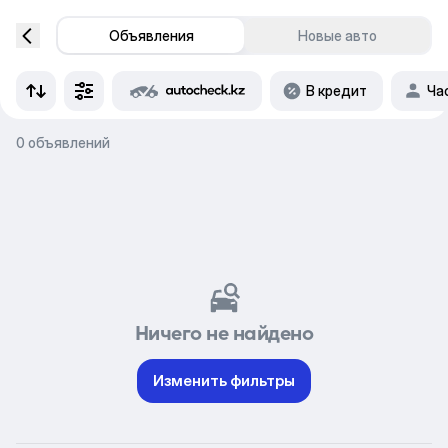
Объявления
Новые авто
В кредит
Ча
0 объявлений
Ничего не найдено
Изменить фильтры