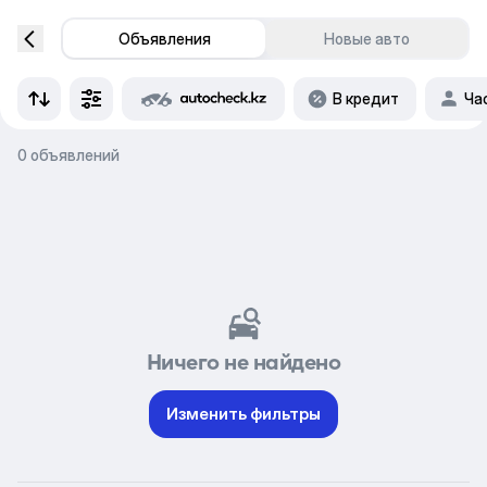
Объявления
Новые авто
В кредит
Ча
0 объявлений
Ничего не найдено
Изменить фильтры