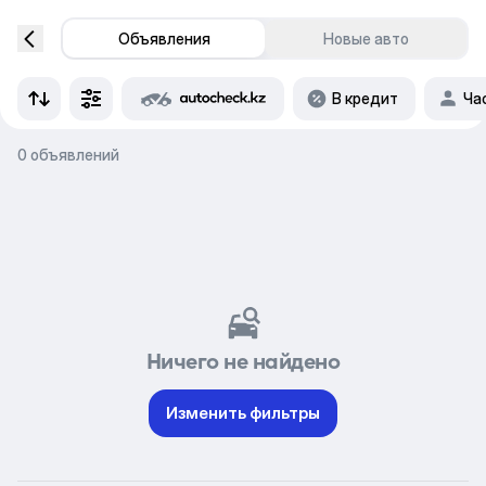
Объявления
Новые авто
В кредит
Ча
0 объявлений
Ничего не найдено
Изменить фильтры