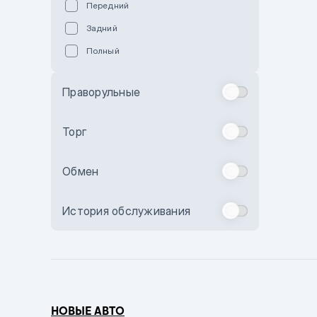
Передний
Пурпурный
Задний
Коричневый
Полный
Голубой
Синий
Праворульные
Фиолетовый
Зеленый
Торг
Желтый
Обмен
Бежевый
Бордовый
История обслуживания
Комбинированный
Бронзовый
Темно-синий
Серый металлик
НОВЫЕ АВТО
Сиреневый металлик