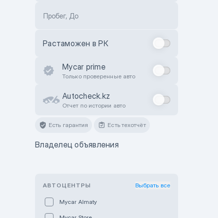
Пробег, До
Растаможен в РК
Mycar prime
Только проверенные авто
Autocheck.kz
Отчет по истории авто
Есть гарантия
Есть техотчёт
Владелец объявления
АВТОЦЕНТРЫ
Выбрать все
Mycar Almaty
Mycar Store