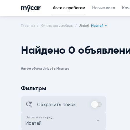
Авто с пробегом
Новые авто
Кач
Главная
Купить автомобиль
Jinbei
Исатай
Найдено 0 объявлен
Автомобили Jinbei в Исатае
Фильтры
Сохранить поиск
Выберите город
Исатай