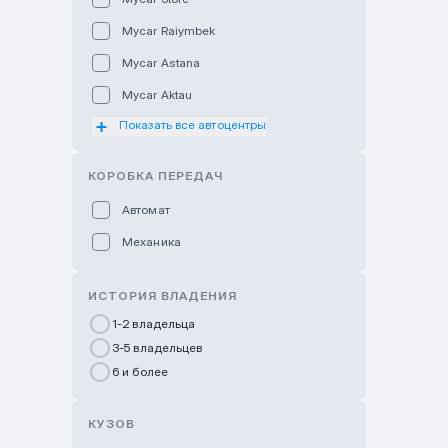
Mycar Raiymbek
Mycar Astana
Mycar Aktau
Показать все автоцентры
Mycar Uralsk
Haval & Tank Kyzylorda
КОРОБКА ПЕРЕДАЧ
Haval & Tank Pavlodar
Автомат
Bavaria Almaty
Механика
Mycar Shymkent
Bavaria Astana
ИСТОРИЯ ВЛАДЕНИЯ
GWM Nurly Zhol
1-2 владельца
3-5 владельцев
Chery Astana
6 и более
Changan Auto Nurly Zhol
Haval Atyrau
КУЗОВ
Hyundai Auto Almaty