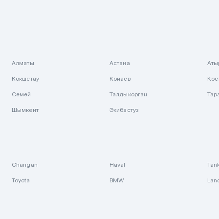
Алматы
Астана
Аты
Кокшетау
Конаев
Кос
Семей
Талдыкорган
Тар
Шымкент
Экибастуз
Changan
Haval
Tan
Toyota
BMW
Lan