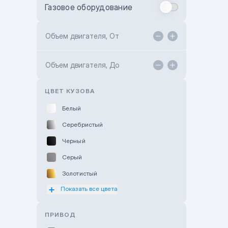
Газовое оборудование
Toyota Astana
Toyota Kokshetau
Объем двигателя, От
TANK Motors Karaganda
Объем двигателя, До
Hyundai ShymCity
Toyota Shygys
ЦВЕТ КУЗОВА
Белый
Серебристый
Черный
Серый
Золотистый
Показать все цвета
Оранжевый
Розовый
ПРИВОД
Красный