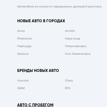
Черный металлик
Автомобили из салона от официальных дилеров Казахстана.
Стальной
НОВЫЕ АВТО В ГОРОДАХ
Вишневый
Серебристый металлик
Актау
Актобе
Темно-коричневый
Жезказган
Караганда
Бело-Дымчатый
Павлодар
Петропавловск
Светло-зелёный металлик
Уральск
Усть-Каменогорск
Бирюзовый
Темно-синий металлик
БРЕНДЫ НОВЫХ АВТО
Зеленый металлик
Hyundai
Chery
Комбинированный
GWM
BYD
АВТО С ПРОБЕГОМ