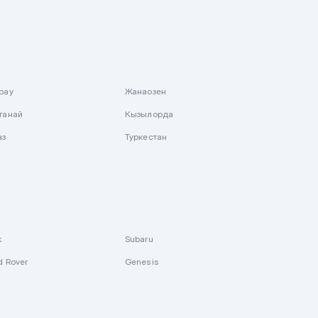
рау
Жанаозен
танай
Кызылорда
аз
Туркестан
k
Subaru
d Rover
Genesis