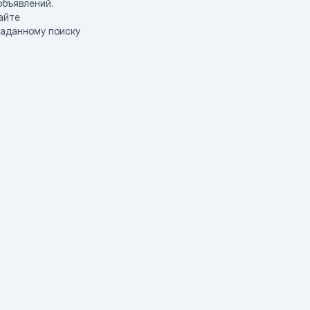
объявлений.
айте
заданному поиску