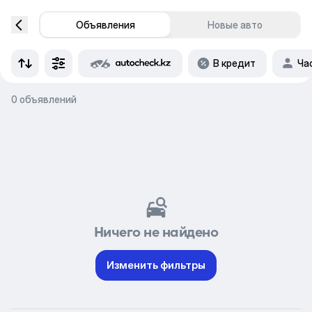
Объявления
Новые авто
В кредит
Ча
0 объявлений
Ничего не найдено
Изменить фильтры