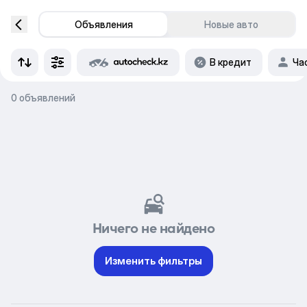
Объявления
Новые авто
В кредит
Ча
0 объявлений
Ничего не найдено
Изменить фильтры