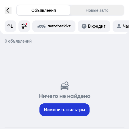
Объявления
Новые авто
В кредит
Ча
0 объявлений
Ничего не найдено
Изменить фильтры