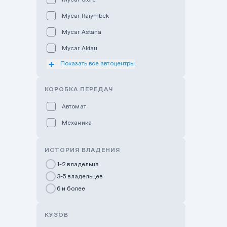
Mycar Raiymbek
Mycar Astana
Mycar Aktau
Показать все автоцентры
Mycar Uralsk
Haval & Tank Kyzylorda
КОРОБКА ПЕРЕДАЧ
Haval & Tank Pavlodar
Автомат
Bavaria Almaty
Механика
Mycar Shymkent
Bavaria Astana
ИСТОРИЯ ВЛАДЕНИЯ
GWM Nurly Zhol
1-2 владельца
3-5 владельцев
Chery Astana
6 и более
Changan Auto Nurly Zhol
Haval Atyrau
КУЗОВ
Hyundai Auto Almaty