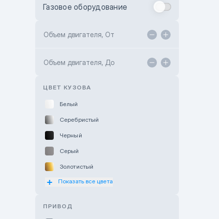
Газовое оборудование
Toyota Astana
Toyota Kokshetau
Объем двигателя, От
TANK Motors Karaganda
Объем двигателя, До
Hyundai ShymCity
Toyota Shygys
ЦВЕТ КУЗОВА
Белый
Серебристый
Черный
Серый
Золотистый
Показать все цвета
Оранжевый
Розовый
ПРИВОД
Красный