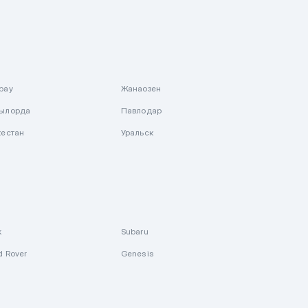
рау
Жанаозен
ылорда
Павлодар
кестан
Уральск
k
Subaru
d Rover
Genesis