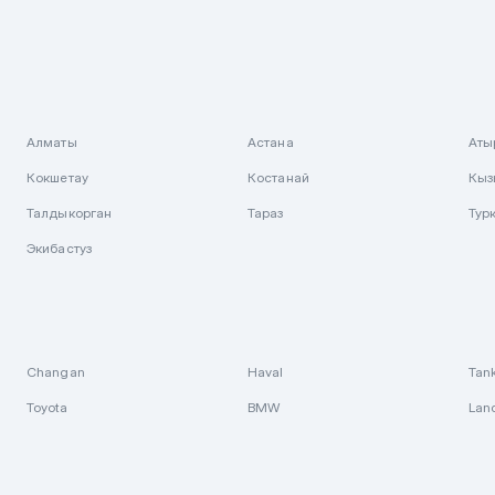
Алматы
Астана
Аты
Кокшетау
Костанай
Кыз
Талдыкорган
Тараз
Тур
Экибастуз
Changan
Haval
Tan
Toyota
BMW
Lan