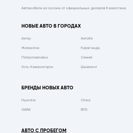
Черный металлик
Автомобили из салона от официальных дилеров Казахстана.
Стальной
НОВЫЕ АВТО В ГОРОДАХ
Вишневый
Серебристый металлик
Актау
Актобе
Темно-коричневый
Жезказган
Караганда
Бело-Дымчатый
Петропавловск
Семей
Светло-зелёный металлик
Усть-Каменогорск
Шымкент
Бирюзовый
Темно-синий металлик
БРЕНДЫ НОВЫХ АВТО
Зеленый металлик
Hyundai
Chery
Комбинированный
GWM
BYD
АВТО С ПРОБЕГОМ