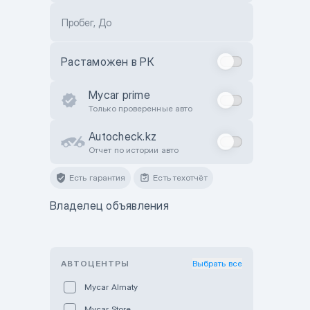
Пробег, До
Растаможен в РК
Mycar prime
Только проверенные авто
Autocheck.kz
Отчет по истории авто
Есть гарантия
Есть техотчёт
Владелец объявления
АВТОЦЕНТРЫ
Выбрать все
Mycar Almaty
Mycar Store