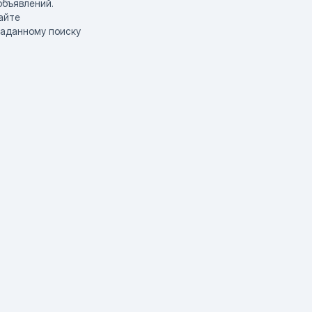
объявлений.
айте
заданному поиску