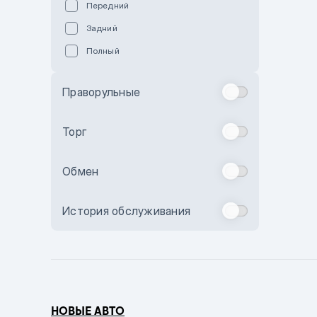
Передний
Пурпурный
Задний
Коричневый
Полный
Голубой
Синий
Праворульные
Фиолетовый
Зеленый
Торг
Желтый
Обмен
Бежевый
Бордовый
История обслуживания
Комбинированный
Бронзовый
Темно-синий
Серый металлик
НОВЫЕ АВТО
Сиреневый металлик