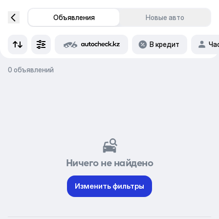
Объявления
Новые авто
В кредит
Ча
0 объявлений
Ничего не найдено
Изменить фильтры