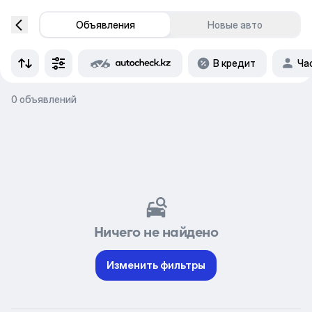
Объявления
Новые авто
В кредит
Ча
0 объявлений
Ничего не найдено
Изменить фильтры