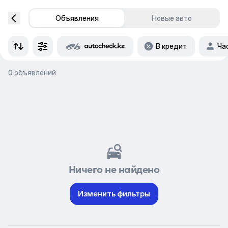
Объявления
Новые авто
В кредит
Ча
0 объявлений
Ничего не найдено
Изменить фильтры