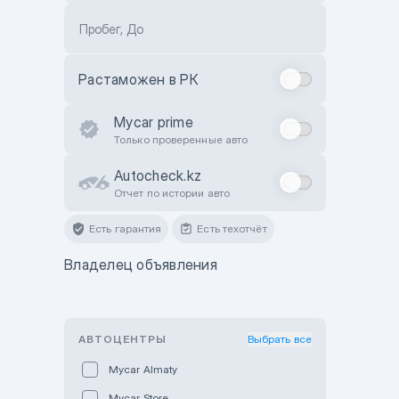
Пробег, До
Растаможен в РК
Mycar prime
Только проверенные авто
Autocheck.kz
Отчет по истории авто
Есть гарантия
Есть техотчёт
Владелец объявления
АВТОЦЕНТРЫ
Выбрать все
Mycar Almaty
Mycar Store