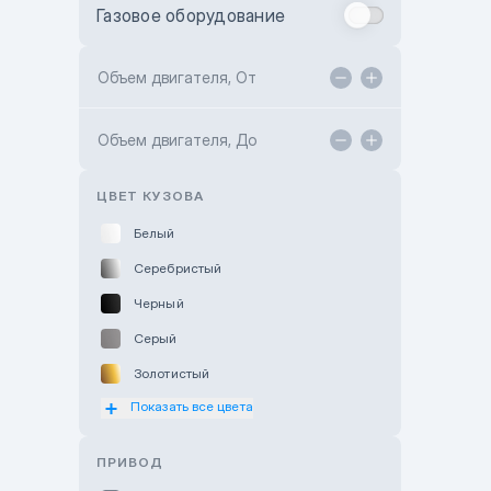
Газовое оборудование
Toyota Astana
Toyota Kokshetau
Объем двигателя, От
TANK Motors Karaganda
Объем двигателя, До
Hyundai ShymCity
Toyota Shygys
ЦВЕТ КУЗОВА
Белый
Серебристый
Черный
Серый
Золотистый
Показать все цвета
Оранжевый
Розовый
ПРИВОД
Красный