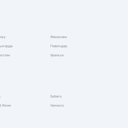
рау
Жанаозен
ылорда
Павлодар
кестан
Уральск
k
Subaru
d Rover
Genesis