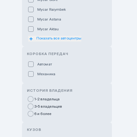
Mycar Raiymbek
Mycar Astana
Mycar Aktau
Показать все автоцентры
Mycar Uralsk
Haval & Tank Kyzylorda
КОРОБКА ПЕРЕДАЧ
Haval & Tank Pavlodar
Автомат
Bavaria Almaty
Механика
Mycar Shymkent
Bavaria Astana
ИСТОРИЯ ВЛАДЕНИЯ
GWM Nurly Zhol
1-2 владельца
3-5 владельцев
Chery Astana
6 и более
Changan Auto Nurly Zhol
Haval Atyrau
КУЗОВ
Hyundai Auto Almaty