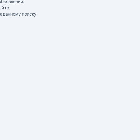
объявлений.
айте
заданному поиску