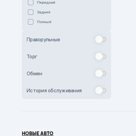
Передний
Пурпурный
Задний
Коричневый
Полный
Голубой
Синий
Праворульные
Фиолетовый
Зеленый
Торг
Желтый
Обмен
Бежевый
Бордовый
История обслуживания
Комбинированный
Бронзовый
Темно-синий
Серый металлик
НОВЫЕ АВТО
Сиреневый металлик