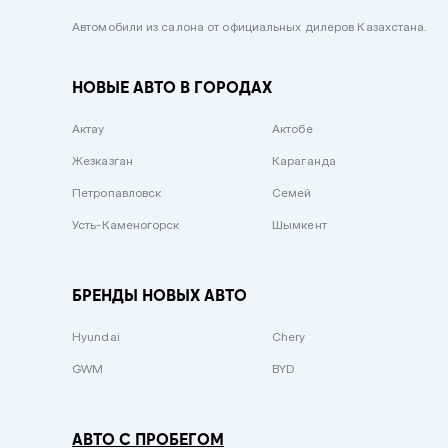
Черный металлик
Автомобили из салона от официальных дилеров Казахстана.
Стальной
НОВЫЕ АВТО В ГОРОДАХ
Вишневый
Серебристый металлик
Актау
Актобе
Темно-коричневый
Жезказган
Караганда
Бело-Дымчатый
Петропавловск
Семей
Светло-зелёный металлик
Усть-Каменогорск
Шымкент
Бирюзовый
Темно-синий металлик
БРЕНДЫ НОВЫХ АВТО
Зеленый металлик
Hyundai
Chery
Комбинированный
GWM
BYD
АВТО С ПРОБЕГОМ