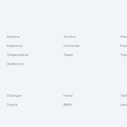
Алматы
Астана
Аты
Кокшетау
Костанай
Кыз
Талдыкорган
Тараз
Тур
Экибастуз
Changan
Haval
Tan
Toyota
BMW
Lan