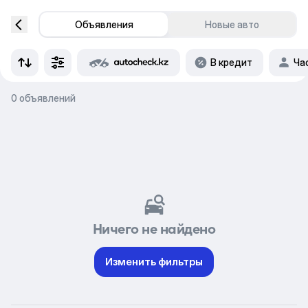
Объявления
Новые авто
В кредит
Ча
0 объявлений
Ничего не найдено
Изменить фильтры