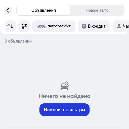
Объявления
Новые авто
В кредит
Ча
0 объявлений
Ничего не найдено
Изменить фильтры