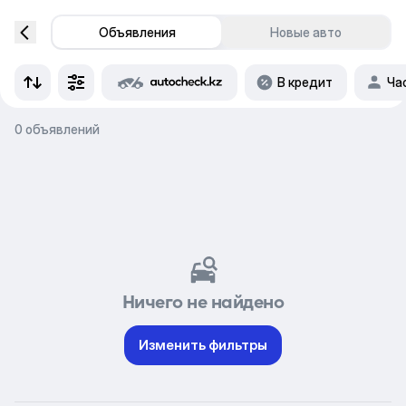
Объявления
Новые авто
В кредит
Ча
0 объявлений
Ничего не найдено
Изменить фильтры