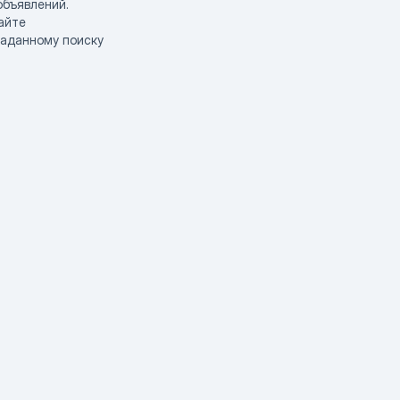
объявлений.
айте
заданному поиску