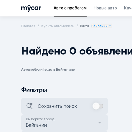
Авто с пробегом
Новые авто
Кач
Главная
Купить автомобиль
Isuzu
Байганин
Найдено 0 объявлен
Автомобили Isuzu в Байганине
Фильтры
Сохранить поиск
Выберите город
Байганин