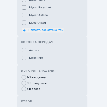
Mycar Raiymbek
Mycar Astana
Mycar Aktau
Показать все автоцентры
Mycar Uralsk
Haval & Tank Kyzylorda
КОРОБКА ПЕРЕДАЧ
Haval & Tank Pavlodar
Автомат
Bavaria Almaty
Механика
Mycar Shymkent
Bavaria Astana
ИСТОРИЯ ВЛАДЕНИЯ
GWM Nurly Zhol
1-2 владельца
3-5 владельцев
Chery Astana
6 и более
Changan Auto Nurly Zhol
Haval Atyrau
КУЗОВ
Hyundai Auto Almaty