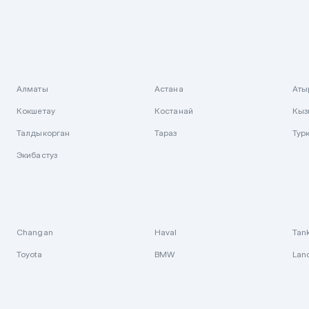
Алматы
Астана
Аты
Кокшетау
Костанай
Кыз
Талдыкорган
Тараз
Тур
Экибастуз
Changan
Haval
Tan
Toyota
BMW
Lan