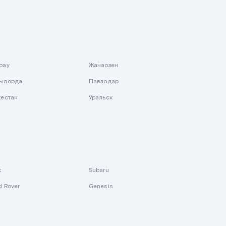
рау
Жанаозен
ылорда
Павлодар
кестан
Уральск
k
Subaru
d Rover
Genesis