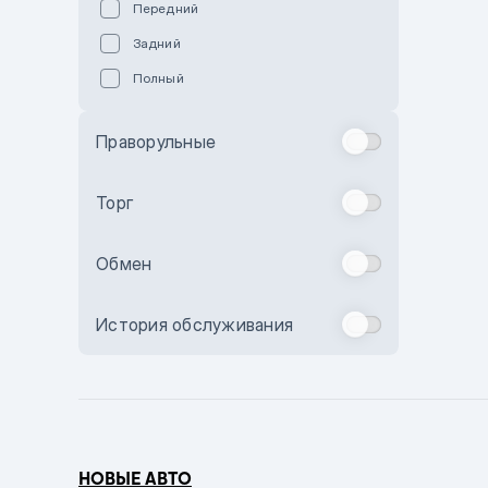
Передний
Пурпурный
Задний
Коричневый
Полный
Голубой
Синий
Праворульные
Фиолетовый
Зеленый
Торг
Желтый
Обмен
Бежевый
Бордовый
История обслуживания
Комбинированный
Бронзовый
Темно-синий
Серый металлик
НОВЫЕ АВТО
Сиреневый металлик