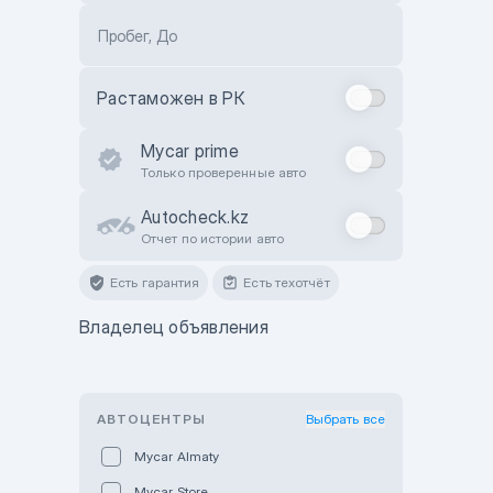
Пробег, До
Растаможен в РК
Mycar prime
Только проверенные авто
Autocheck.kz
Отчет по истории авто
Есть гарантия
Есть техотчёт
Владелец объявления
АВТОЦЕНТРЫ
Выбрать все
Mycar Almaty
Mycar Store