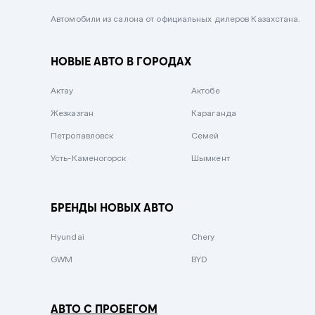
Черный металлик
Автомобили из салона от официальных дилеров Казахстана.
Стальной
НОВЫЕ АВТО В ГОРОДАХ
Вишневый
Серебристый металлик
Актау
Актобе
Темно-коричневый
Жезказган
Караганда
Бело-Дымчатый
Петропавловск
Семей
Светло-зелёный металлик
Усть-Каменогорск
Шымкент
Бирюзовый
Темно-синий металлик
БРЕНДЫ НОВЫХ АВТО
Зеленый металлик
Hyundai
Chery
Комбинированный
GWM
BYD
АВТО С ПРОБЕГОМ