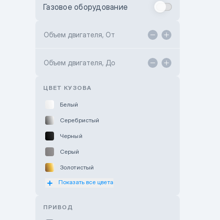
Газовое оборудование
Toyota Astana
Toyota Kokshetau
Объем двигателя, От
TANK Motors Karaganda
Объем двигателя, До
Hyundai ShymCity
Toyota Shygys
ЦВЕТ КУЗОВА
Белый
Серебристый
Черный
Серый
Золотистый
Показать все цвета
Оранжевый
Розовый
ПРИВОД
Красный