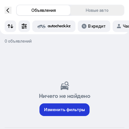
Объявления
Новые авто
В кредит
Ча
0 объявлений
Ничего не найдено
Изменить фильтры