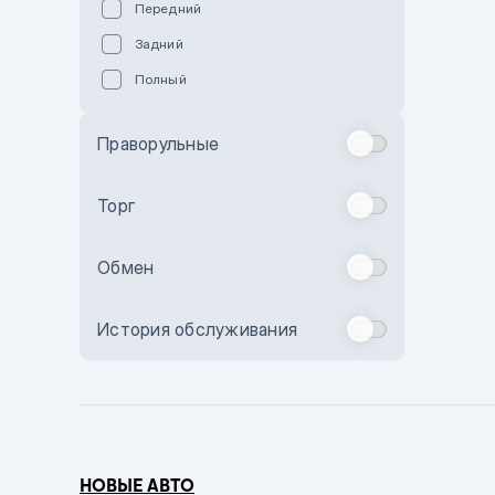
Передний
Пурпурный
Задний
Коричневый
Полный
Голубой
Синий
Праворульные
Фиолетовый
Зеленый
Торг
Желтый
Обмен
Бежевый
Бордовый
История обслуживания
Комбинированный
Бронзовый
Темно-синий
Серый металлик
НОВЫЕ АВТО
Сиреневый металлик