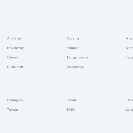
Алматы
Астана
Аты
Кокшетау
Конаев
Кос
Семей
Талдыкорган
Тар
Шымкент
Экибастуз
Changan
Haval
Tan
Toyota
BMW
Lan