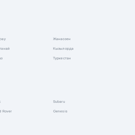
рау
Жанаозен
танай
Кызылорда
аз
Туркестан
k
Subaru
d Rover
Genesis