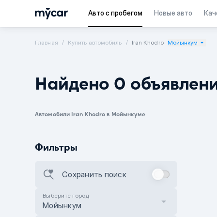
Авто с пробегом
Новые авто
Кач
Главная
Купить автомобиль
Iran Khodro
Мойынкум
Найдено 0 объявлен
Автомобили Iran Khodro в Мойынкуме
Фильтры
Сохранить поиск
Выберите город
Мойынкум