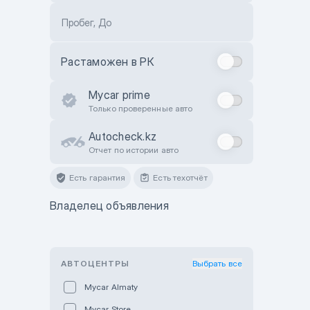
Пробег, До
Растаможен в РК
Mycar prime
Только проверенные авто
Autocheck.kz
Отчет по истории авто
Есть гарантия
Есть техотчёт
Владелец объявления
АВТОЦЕНТРЫ
Выбрать все
Mycar Almaty
Mycar Store