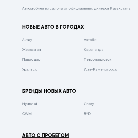
Черный металлик
Автомобили из салона от официальных дилеров Казахстана.
Стальной
НОВЫЕ АВТО В ГОРОДАХ
Вишневый
Серебристый металлик
Актау
Актобе
Темно-коричневый
Жезказган
Караганда
Бело-Дымчатый
Павлодар
Петропавловск
Светло-зелёный металлик
Уральск
Усть-Каменогорск
Бирюзовый
Темно-синий металлик
БРЕНДЫ НОВЫХ АВТО
Зеленый металлик
Hyundai
Chery
Комбинированный
GWM
BYD
АВТО С ПРОБЕГОМ