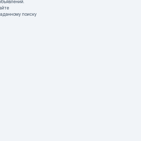
объявлений.
айте
заданному поиску