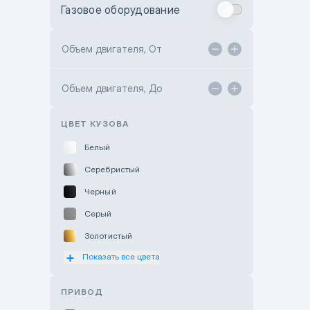
Газовое оборудование
Toyota Astana
Toyota Kokshetau
Объем двигателя, От
TANK Motors Karaganda
Объем двигателя, До
Hyundai ShymCity
Toyota Shygys
ЦВЕТ КУЗОВА
Белый
Серебристый
Черный
Серый
Золотистый
Показать все цвета
Оранжевый
Розовый
ПРИВОД
Красный