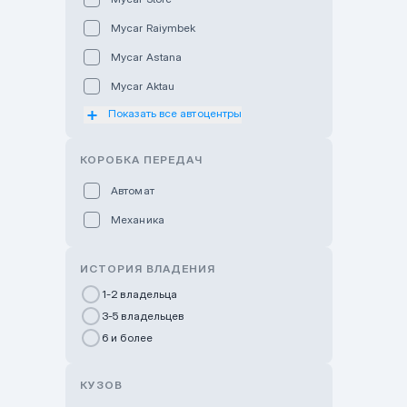
Mycar Raiymbek
Mycar Astana
Mycar Aktau
Показать все автоцентры
Mycar Uralsk
Haval & Tank Kyzylorda
КОРОБКА ПЕРЕДАЧ
Haval & Tank Pavlodar
Автомат
Bavaria Almaty
Механика
Mycar Shymkent
Bavaria Astana
ИСТОРИЯ ВЛАДЕНИЯ
GWM Nurly Zhol
1-2 владельца
3-5 владельцев
Chery Astana
6 и более
Changan Auto Nurly Zhol
Haval Atyrau
КУЗОВ
Hyundai Auto Almaty