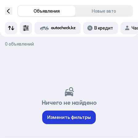
Объявления
Новые авто
В кредит
Ча
0 объявлений
Ничего не найдено
Изменить фильтры