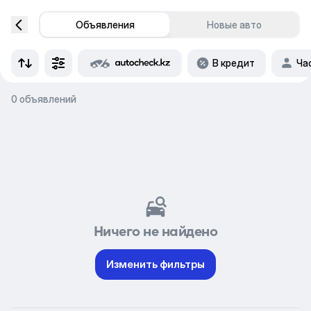
Объявления
Новые авто
В кредит
Ча
0 объявлений
Ничего не найдено
Изменить фильтры