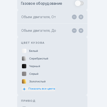
Газовое оборудование
Toyota Astana
Toyota Kokshetau
Объем двигателя, От
TANK Motors Karaganda
Объем двигателя, До
Hyundai ShymCity
Toyota Shygys
ЦВЕТ КУЗОВА
Белый
Серебристый
Черный
Серый
Золотистый
Показать все цвета
Оранжевый
Розовый
ПРИВОД
Красный