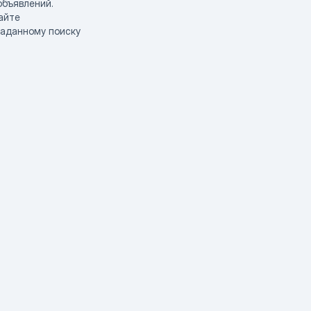
объявлений.
айте
заданному поиску