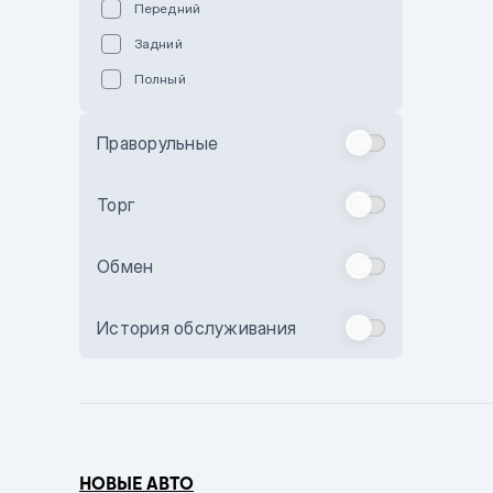
Передний
Пурпурный
Задний
Коричневый
Полный
Голубой
Синий
Праворульные
Фиолетовый
Зеленый
Торг
Желтый
Обмен
Бежевый
Бордовый
История обслуживания
Комбинированный
Бронзовый
Темно-синий
Серый металлик
НОВЫЕ АВТО
Сиреневый металлик