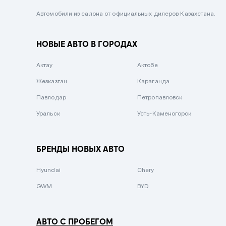
Черный металлик
Автомобили из салона от официальных дилеров Казахстана.
Стальной
НОВЫЕ АВТО В ГОРОДАХ
Вишневый
Серебристый металлик
Актау
Актобе
Темно-коричневый
Жезказган
Караганда
Бело-Дымчатый
Павлодар
Петропавловск
Светло-зелёный металлик
Уральск
Усть-Каменогорск
Бирюзовый
Темно-синий металлик
БРЕНДЫ НОВЫХ АВТО
Зеленый металлик
Hyundai
Chery
Комбинированный
GWM
BYD
АВТО С ПРОБЕГОМ