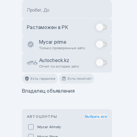
Пробег, До
Растаможен в РК
Mycar prime
Только проверенные авто
Autocheck.kz
Отчет по истории авто
Есть гарантия
Есть техотчёт
Владелец объявления
АВТОЦЕНТРЫ
Выбрать все
Mycar Almaty
Mycar Store