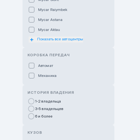
Mycar Raiymbek
Mycar Astana
Mycar Aktau
Показать все автоцентры
Mycar Uralsk
Haval & Tank Kyzylorda
КОРОБКА ПЕРЕДАЧ
Haval & Tank Pavlodar
Автомат
Bavaria Almaty
Механика
Mycar Shymkent
Bavaria Astana
ИСТОРИЯ ВЛАДЕНИЯ
GWM Nurly Zhol
1-2 владельца
3-5 владельцев
Chery Astana
6 и более
Changan Auto Nurly Zhol
Haval Atyrau
КУЗОВ
Hyundai Auto Almaty