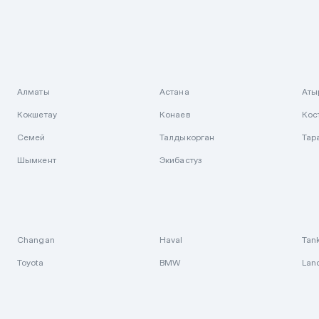
Алматы
Астана
Аты
Кокшетау
Конаев
Кос
Семей
Талдыкорган
Тар
Шымкент
Экибастуз
Changan
Haval
Tan
Toyota
BMW
Lan