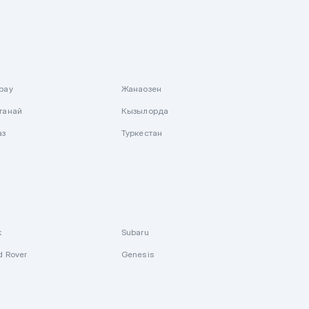
рау
Жанаозен
танай
Кызылорда
аз
Туркестан
k
Subaru
d Rover
Genesis