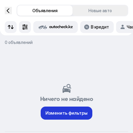
Объявления
Новые авто
В кредит
Ча
0 объявлений
Ничего не найдено
Изменить фильтры