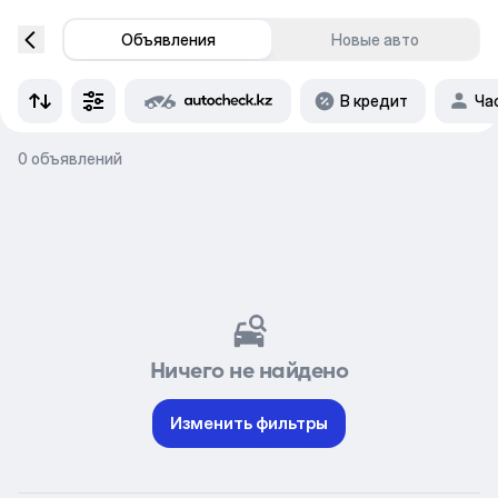
Объявления
Новые авто
В кредит
Ча
0 объявлений
Ничего не найдено
Изменить фильтры