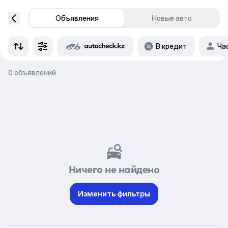
Объявления
Новые авто
В кредит
Ча
0 объявлений
Ничего не найдено
Изменить фильтры