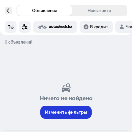
Объявления
Новые авто
В кредит
Ча
0 объявлений
Ничего не найдено
Изменить фильтры