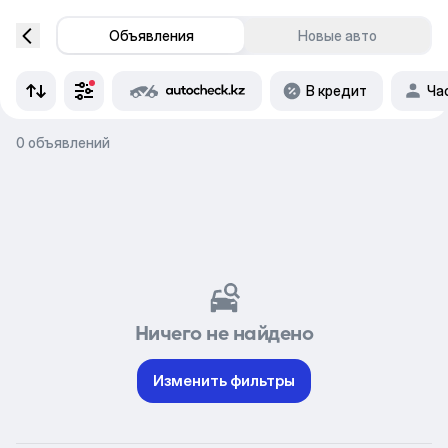
Объявления
Новые авто
В кредит
Ча
0 объявлений
Ничего не найдено
Изменить фильтры