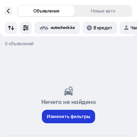
Объявления
Новые авто
В кредит
Ча
0 объявлений
Ничего не найдено
Изменить фильтры