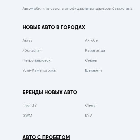
Черный металлик
Автомобили из салона от официальных дилеров Казахстана.
Стальной
НОВЫЕ АВТО В ГОРОДАХ
Вишневый
Серебристый металлик
Актау
Актобе
Темно-коричневый
Жезказган
Караганда
Бело-Дымчатый
Петропавловск
Семей
Светло-зелёный металлик
Усть-Каменогорск
Шымкент
Бирюзовый
Темно-синий металлик
БРЕНДЫ НОВЫХ АВТО
Зеленый металлик
Hyundai
Chery
Комбинированный
GWM
BYD
АВТО С ПРОБЕГОМ