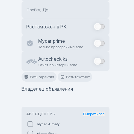
Пробег, До
Растаможен в РК
Mycar prime
Только проверенные авто
Autocheck.kz
Отчет по истории авто
Есть гарантия
Есть техотчёт
Владелец объявления
АВТОЦЕНТРЫ
Выбрать все
Mycar Almaty
Mycar Store