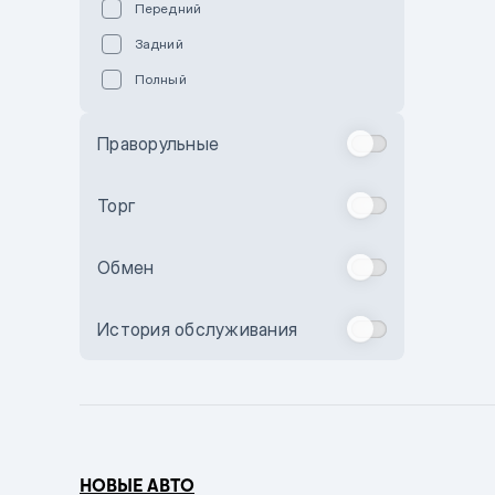
Передний
Пурпурный
Задний
Коричневый
Полный
Голубой
Синий
Праворульные
Фиолетовый
Зеленый
Торг
Желтый
Обмен
Бежевый
Бордовый
История обслуживания
Комбинированный
Бронзовый
Темно-синий
Серый металлик
НОВЫЕ АВТО
Сиреневый металлик