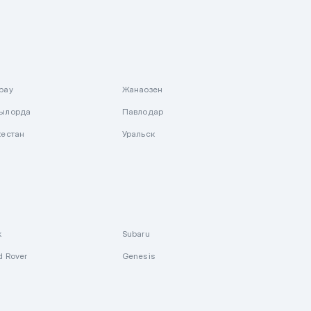
рау
Жанаозен
ылорда
Павлодар
кестан
Уральск
k
Subaru
d Rover
Genesis