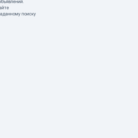
объявлений.
айте
заданному поиску