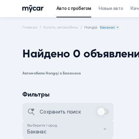
Авто с пробегом
Новые авто
Кач
Главная
Купить автомобиль
Hongqi
Баканас
Найдено 0 объявлен
Автомобили Hongqi в Баканасе
Фильтры
Сохранить поиск
Выберите город
Баканас