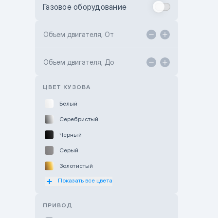
Газовое оборудование
Toyota Astana
Toyota Kokshetau
Объем двигателя, От
TANK Motors Karaganda
Объем двигателя, До
Hyundai ShymCity
Toyota Shygys
ЦВЕТ КУЗОВА
Белый
Серебристый
Черный
Серый
Золотистый
Показать все цвета
Оранжевый
Розовый
ПРИВОД
Красный