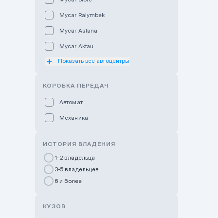
Mycar Raiymbek
Mycar Astana
Mycar Aktau
Показать все автоцентры
Mycar Uralsk
Haval & Tank Kyzylorda
КОРОБКА ПЕРЕДАЧ
Haval & Tank Pavlodar
Автомат
Bavaria Almaty
Механика
Mycar Shymkent
Bavaria Astana
ИСТОРИЯ ВЛАДЕНИЯ
GWM Nurly Zhol
1-2 владельца
3-5 владельцев
Chery Astana
6 и более
Changan Auto Nurly Zhol
Haval Atyrau
КУЗОВ
Hyundai Auto Almaty