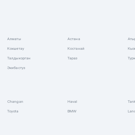
Алматы
Астана
Аты
Кокшетау
Костанай
Кыз
Талдыкорган
Тараз
Тур
Экибастуз
Changan
Haval
Tan
Toyota
BMW
Lan