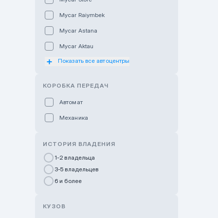
Mycar Raiymbek
Mycar Astana
Mycar Aktau
Показать все автоцентры
Mycar Uralsk
Haval & Tank Kyzylorda
КОРОБКА ПЕРЕДАЧ
Haval & Tank Pavlodar
Автомат
Bavaria Almaty
Механика
Mycar Shymkent
Bavaria Astana
ИСТОРИЯ ВЛАДЕНИЯ
GWM Nurly Zhol
1-2 владельца
3-5 владельцев
Chery Astana
6 и более
Changan Auto Nurly Zhol
Haval Atyrau
КУЗОВ
Hyundai Auto Almaty