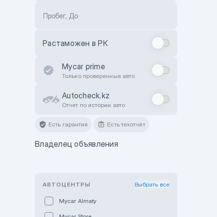
Пробег, До
Растаможен в РК
Mycar prime
Только проверенные авто
Autocheck.kz
Отчет по истории авто
Есть гарантия
Есть техотчёт
Владелец объявления
АВТОЦЕНТРЫ
Выбрать все
Mycar Almaty
Mycar Store