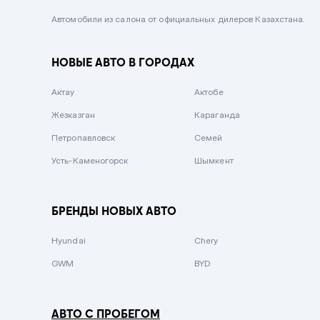
Черный металлик
Автомобили из салона от официальных дилеров Казахстана.
Стальной
НОВЫЕ АВТО В ГОРОДАХ
Вишневый
Серебристый металлик
Актау
Актобе
Темно-коричневый
Жезказган
Караганда
Бело-Дымчатый
Петропавловск
Семей
Светло-зелёный металлик
Усть-Каменогорск
Шымкент
Бирюзовый
Темно-синий металлик
БРЕНДЫ НОВЫХ АВТО
Зеленый металлик
Hyundai
Chery
Комбинированный
GWM
BYD
АВТО С ПРОБЕГОМ