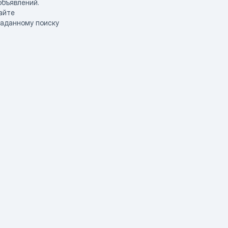
объявлений.
айте
заданному поиску