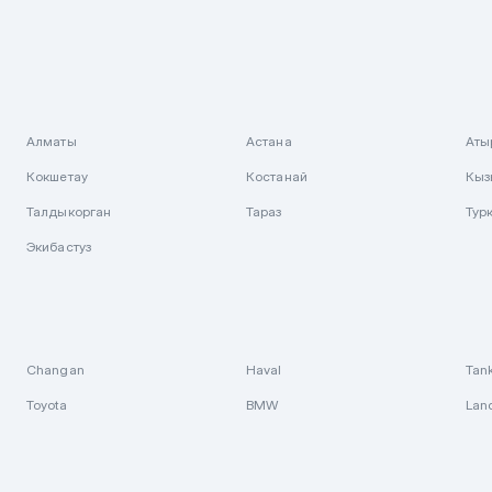
Алматы
Астана
Аты
Кокшетау
Костанай
Кыз
Талдыкорган
Тараз
Тур
Экибастуз
Changan
Haval
Tan
Toyota
BMW
Lan