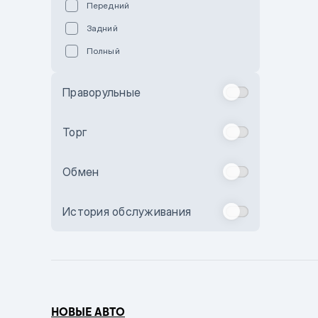
Передний
Пурпурный
Задний
Коричневый
Полный
Голубой
Синий
Праворульные
Фиолетовый
Зеленый
Торг
Желтый
Обмен
Бежевый
Бордовый
История обслуживания
Комбинированный
Бронзовый
Темно-синий
Серый металлик
НОВЫЕ АВТО
Сиреневый металлик