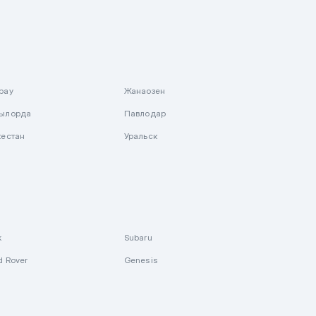
рау
Жанаозен
ылорда
Павлодар
кестан
Уральск
k
Subaru
d Rover
Genesis