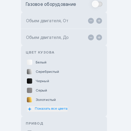
Газовое оборудование
Toyota Astana
Toyota Kokshetau
Объем двигателя, От
TANK Motors Karaganda
Объем двигателя, До
Hyundai ShymCity
Toyota Shygys
ЦВЕТ КУЗОВА
Белый
Серебристый
Черный
Серый
Золотистый
Показать все цвета
Оранжевый
Розовый
ПРИВОД
Красный