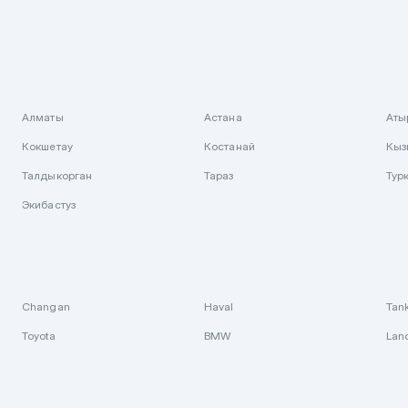
Алматы
Астана
Аты
Кокшетау
Костанай
Кыз
Талдыкорган
Тараз
Тур
Экибастуз
Changan
Haval
Tan
Toyota
BMW
Lan