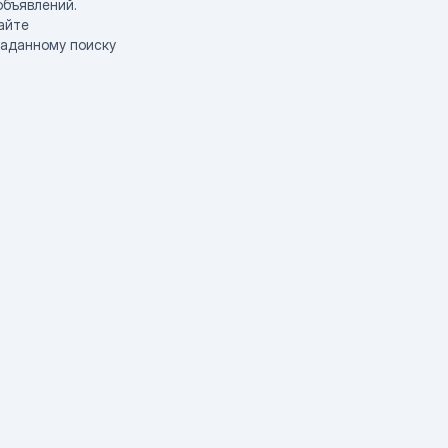
объявлений.
айте
заданному поиску