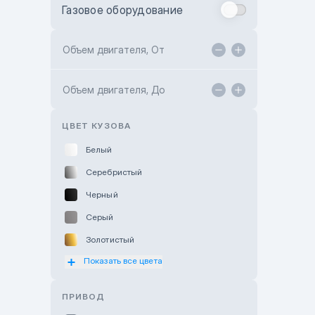
Газовое оборудование
Toyota Astana
Toyota Kokshetau
Объем двигателя, От
TANK Motors Karaganda
Объем двигателя, До
Hyundai ShymCity
Toyota Shygys
ЦВЕТ КУЗОВА
Белый
Серебристый
Черный
Серый
Золотистый
Показать все цвета
Оранжевый
Розовый
ПРИВОД
Красный