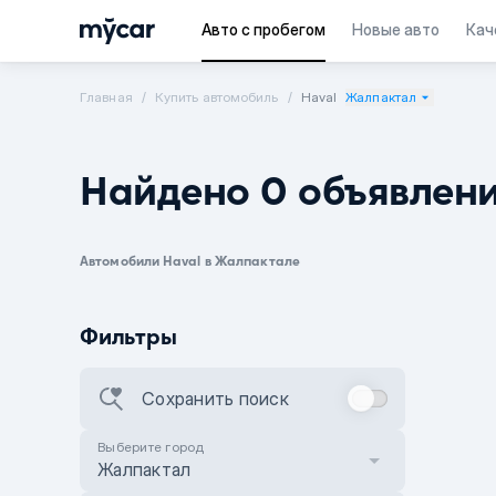
Авто с пробегом
Новые авто
Кач
Главная
Купить автомобиль
Haval
Жалпактал
Найдено 0 объявлен
Автомобили Haval в Жалпактале
Фильтры
Сохранить поиск
Выберите город
Жалпактал