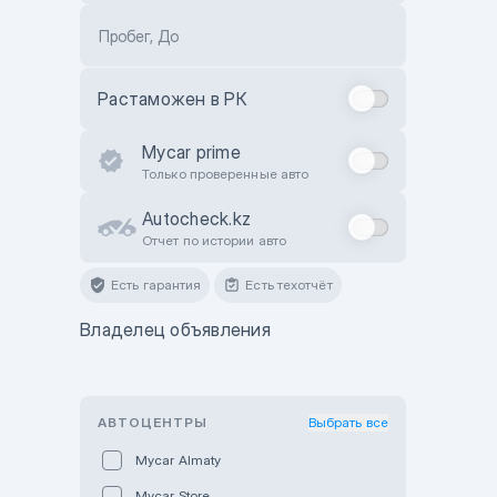
Пробег, До
Растаможен в РК
Mycar prime
Только проверенные авто
Autocheck.kz
Отчет по истории авто
Есть гарантия
Есть техотчёт
Владелец объявления
АВТОЦЕНТРЫ
Выбрать все
Mycar Almaty
Mycar Store