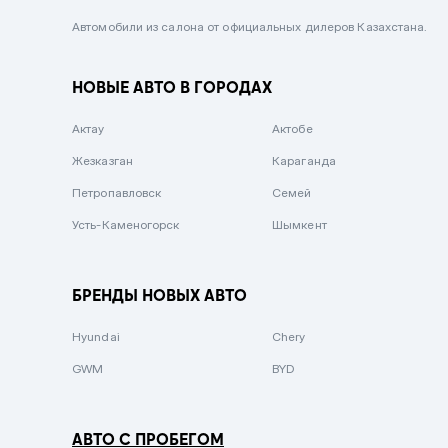
Черный металлик
Автомобили из салона от официальных дилеров Казахстана.
Стальной
НОВЫЕ АВТО В ГОРОДАХ
Вишневый
Серебристый металлик
Актау
Актобе
Темно-коричневый
Жезказган
Караганда
Бело-Дымчатый
Петропавловск
Семей
Светло-зелёный металлик
Усть-Каменогорск
Шымкент
Бирюзовый
Темно-синий металлик
БРЕНДЫ НОВЫХ АВТО
Зеленый металлик
Hyundai
Chery
Комбинированный
GWM
BYD
АВТО С ПРОБЕГОМ