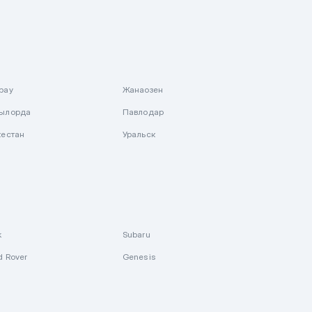
рау
Жанаозен
ылорда
Павлодар
кестан
Уральск
k
Subaru
d Rover
Genesis