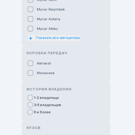
Mycar Raiymbek
Mycar Astana
Mycar Aktau
Показать все автоцентры
Mycar Uralsk
Haval & Tank Kyzylorda
КОРОБКА ПЕРЕДАЧ
Haval & Tank Pavlodar
Автомат
Bavaria Almaty
Механика
Mycar Shymkent
Bavaria Astana
ИСТОРИЯ ВЛАДЕНИЯ
GWM Nurly Zhol
1-2 владельца
3-5 владельцев
Chery Astana
6 и более
Changan Auto Nurly Zhol
Haval Atyrau
КУЗОВ
Hyundai Auto Almaty