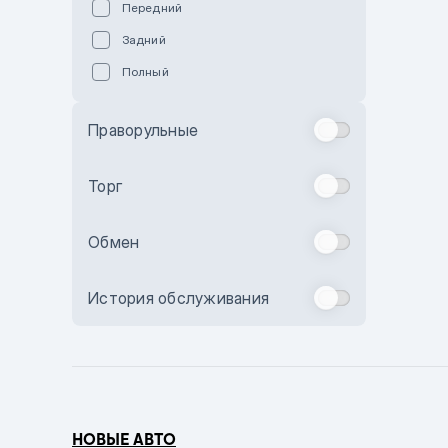
Передний
Пурпурный
Задний
Коричневый
Полный
Голубой
Синий
Праворульные
Фиолетовый
Зеленый
Торг
Желтый
Обмен
Бежевый
Бордовый
История обслуживания
Комбинированный
Бронзовый
Темно-синий
Серый металлик
НОВЫЕ АВТО
Сиреневый металлик