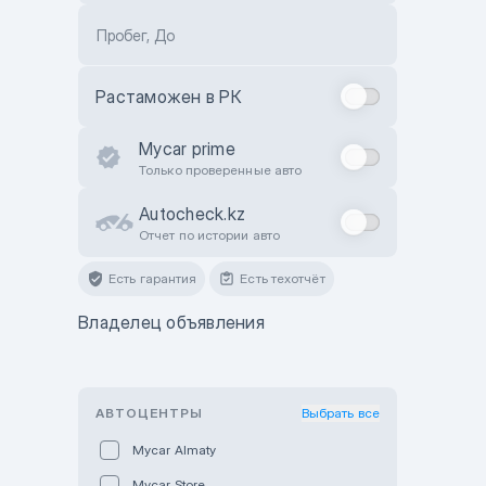
Пробег, До
Растаможен в РК
Mycar prime
Только проверенные авто
Autocheck.kz
Отчет по истории авто
Есть гарантия
Есть техотчёт
Владелец объявления
АВТОЦЕНТРЫ
Выбрать все
Mycar Almaty
Mycar Store