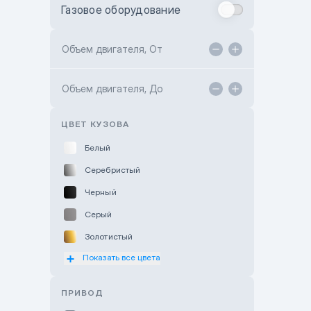
Газовое оборудование
Toyota Astana
Toyota Kokshetau
Объем двигателя, От
TANK Motors Karaganda
Объем двигателя, До
Hyundai ShymCity
Toyota Shygys
ЦВЕТ КУЗОВА
Белый
Серебристый
Черный
Серый
Золотистый
Показать все цвета
Оранжевый
Розовый
ПРИВОД
Красный