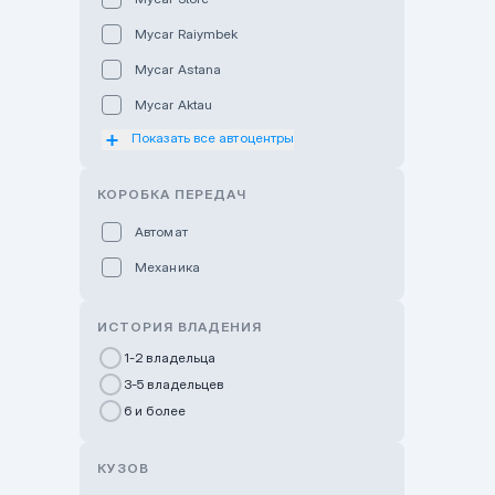
Mycar Raiymbek
Mycar Astana
Mycar Aktau
Показать все автоцентры
Mycar Uralsk
Haval & Tank Kyzylorda
КОРОБКА ПЕРЕДАЧ
Haval & Tank Pavlodar
Автомат
Bavaria Almaty
Механика
Mycar Shymkent
Bavaria Astana
ИСТОРИЯ ВЛАДЕНИЯ
GWM Nurly Zhol
1-2 владельца
3-5 владельцев
Chery Astana
6 и более
Changan Auto Nurly Zhol
Haval Atyrau
КУЗОВ
Hyundai Auto Almaty