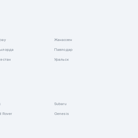
рау
Жанаозен
ылорда
Павлодар
кестан
Уральск
k
Subaru
d Rover
Genesis