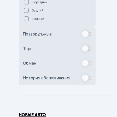
Передний
Пурпурный
Задний
Коричневый
Полный
Голубой
Синий
Праворульные
Фиолетовый
Зеленый
Торг
Желтый
Обмен
Бежевый
Бордовый
История обслуживания
Комбинированный
Бронзовый
Темно-синий
Серый металлик
НОВЫЕ АВТО
Сиреневый металлик