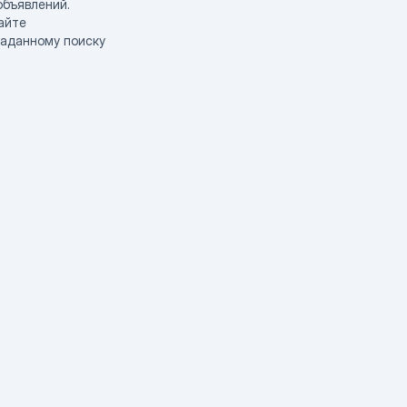
объявлений.
айте
заданному поиску