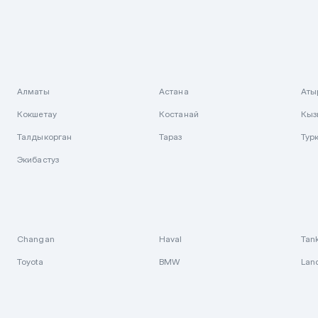
Алматы
Астана
Аты
Кокшетау
Костанай
Кыз
Талдыкорган
Тараз
Тур
Экибастуз
Changan
Haval
Tan
Toyota
BMW
Lan