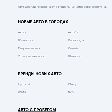
Черный металлик
Автомобили из салона от официальных дилеров Казахстана.
Стальной
НОВЫЕ АВТО В ГОРОДАХ
Вишневый
Серебристый металлик
Актау
Актобе
Темно-коричневый
Жезказган
Караганда
Бело-Дымчатый
Петропавловск
Семей
Светло-зелёный металлик
Усть-Каменогорск
Шымкент
Бирюзовый
Темно-синий металлик
БРЕНДЫ НОВЫХ АВТО
Зеленый металлик
Hyundai
Chery
Комбинированный
GWM
BYD
АВТО С ПРОБЕГОМ