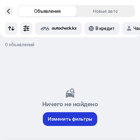
Объявления
Новые авто
В кредит
Ча
0 объявлений
Ничего не найдено
Изменить фильтры