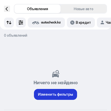
Объявления
Новые авто
В кредит
Ча
0 объявлений
Ничего не найдено
Изменить фильтры