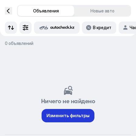
Объявления
Новые авто
В кредит
Ча
0 объявлений
Ничего не найдено
Изменить фильтры