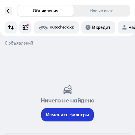
Объявления
Новые авто
В кредит
Ча
0 объявлений
Ничего не найдено
Изменить фильтры