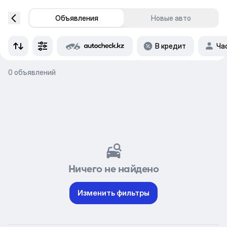
Объявления
Новые авто
В кредит
Ча
0 объявлений
Ничего не найдено
Изменить фильтры