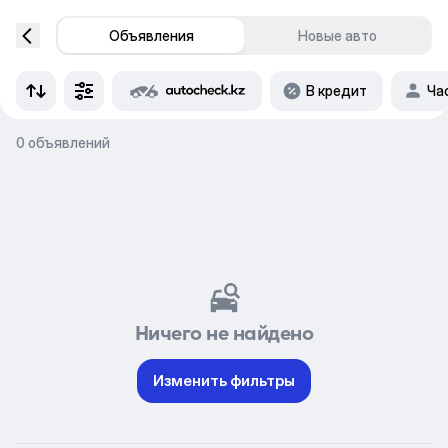
Объявления
Новые авто
В кредит
Ча
0 объявлений
Ничего не найдено
Изменить фильтры