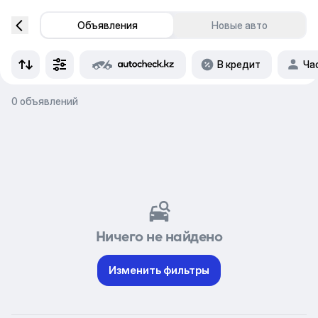
Объявления
Новые авто
В кредит
Ча
0 объявлений
Ничего не найдено
Изменить фильтры