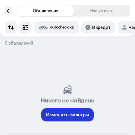
Объявления
Новые авто
В кредит
Ча
0 объявлений
Ничего не найдено
Изменить фильтры