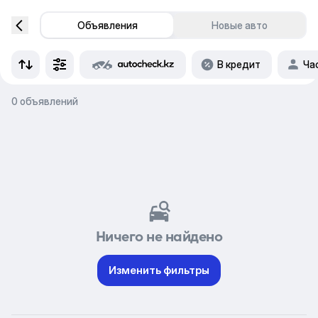
Объявления
Новые авто
В кредит
Ча
0 объявлений
Ничего не найдено
Изменить фильтры