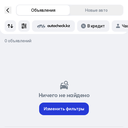
Объявления
Новые авто
В кредит
Ча
0 объявлений
Ничего не найдено
Изменить фильтры