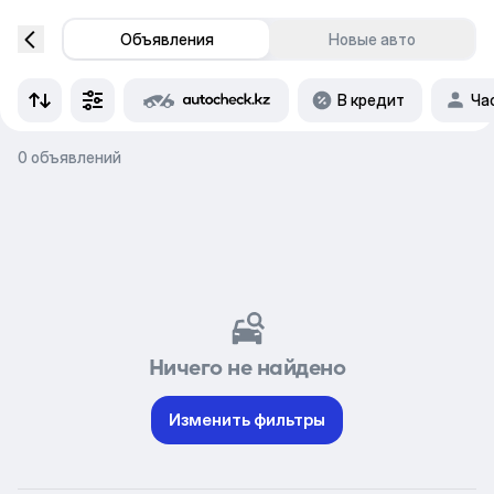
Объявления
Новые авто
В кредит
Ча
0 объявлений
Ничего не найдено
Изменить фильтры