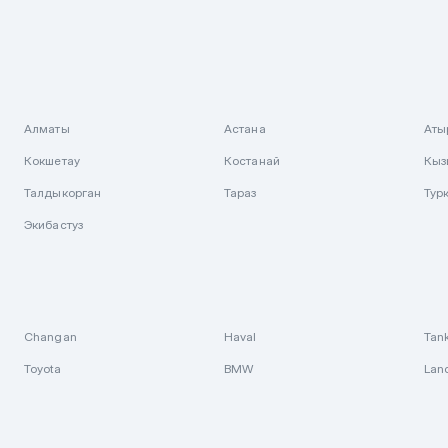
Алматы
Астана
Аты
Кокшетау
Костанай
Кыз
Талдыкорган
Тараз
Тур
Экибастуз
Changan
Haval
Tan
Toyota
BMW
Lan