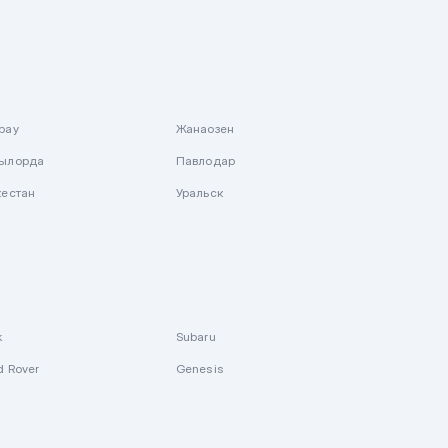
рау
Жанаозен
ылорда
Павлодар
кестан
Уральск
k
Subaru
d Rover
Genesis