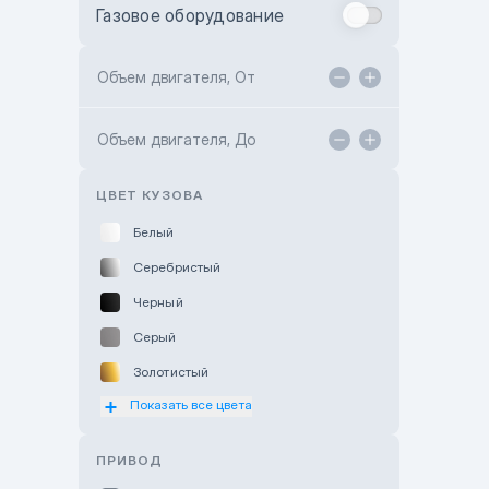
Газовое оборудование
Toyota Astana
Toyota Kokshetau
Объем двигателя, От
TANK Motors Karaganda
Объем двигателя, До
Hyundai ShymCity
Toyota Shygys
ЦВЕТ КУЗОВА
Белый
Серебристый
Черный
Серый
Золотистый
Показать все цвета
Оранжевый
Розовый
ПРИВОД
Красный