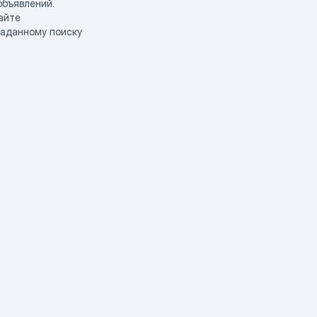
объявлений.
айте
заданному поиску