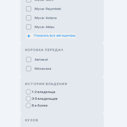
Mycar Raiymbek
Mycar Astana
Mycar Aktau
Показать все автоцентры
Mycar Uralsk
Haval & Tank Kyzylorda
КОРОБКА ПЕРЕДАЧ
Haval & Tank Pavlodar
Автомат
Bavaria Almaty
Механика
Mycar Shymkent
Bavaria Astana
ИСТОРИЯ ВЛАДЕНИЯ
GWM Nurly Zhol
1-2 владельца
3-5 владельцев
Chery Astana
6 и более
Changan Auto Nurly Zhol
Haval Atyrau
КУЗОВ
Hyundai Auto Almaty