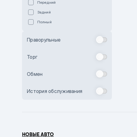
Передний
Пурпурный
Задний
Коричневый
Полный
Голубой
Синий
Праворульные
Фиолетовый
Зеленый
Торг
Желтый
Обмен
Бежевый
Бордовый
История обслуживания
Комбинированный
Бронзовый
Темно-синий
Серый металлик
НОВЫЕ АВТО
Сиреневый металлик