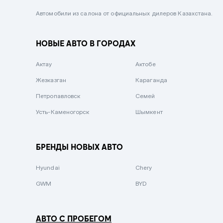
Черный металлик
Автомобили из салона от официальных дилеров Казахстана.
Стальной
НОВЫЕ АВТО В ГОРОДАХ
Вишневый
Серебристый металлик
Актау
Актобе
Темно-коричневый
Жезказган
Караганда
Бело-Дымчатый
Петропавловск
Семей
Светло-зелёный металлик
Усть-Каменогорск
Шымкент
Бирюзовый
Темно-синий металлик
БРЕНДЫ НОВЫХ АВТО
Зеленый металлик
Hyundai
Chery
Комбинированный
GWM
BYD
АВТО С ПРОБЕГОМ