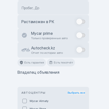
Пробег, До
Растаможен в РК
Mycar prime
Только проверенные авто
Autocheck.kz
Отчет по истории авто
Есть гарантия
Есть техотчёт
Владелец объявления
АВТОЦЕНТРЫ
Выбрать все
Mycar Almaty
Mycar Store