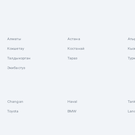
Алматы
Астана
Аты
Кокшетау
Костанай
Кыз
Талдыкорган
Тараз
Тур
Экибастуз
Changan
Haval
Tan
Toyota
BMW
Lan