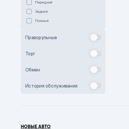
Передний
Пурпурный
Задний
Коричневый
Полный
Голубой
Синий
Праворульные
Фиолетовый
Зеленый
Торг
Желтый
Обмен
Бежевый
Бордовый
История обслуживания
Комбинированный
Бронзовый
Темно-синий
Серый металлик
НОВЫЕ АВТО
Сиреневый металлик