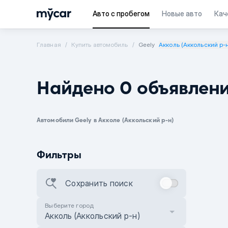
Авто с пробегом
Новые авто
Кач
Главная
Купить автомобиль
Geely
Акколь (Аккольский р-
Найдено 0 объявлен
Автомобили Geely в Акколе (Аккольский р-н)
Фильтры
Сохранить поиск
Выберите город
Акколь (Аккольский р-н)