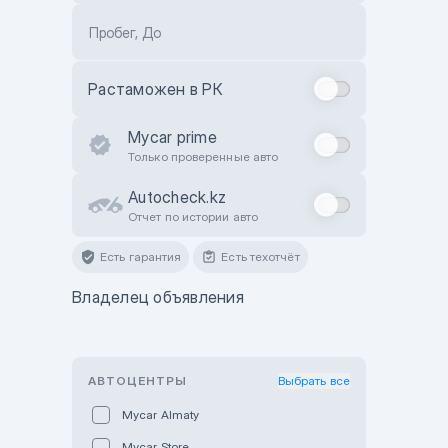
Пробег, До
Растаможен в РК
Mycar prime
Только проверенные авто
Autocheck.kz
Отчет по истории авто
Есть гарантия
Есть техотчёт
Владелец объявления
АВТОЦЕНТРЫ
Выбрать все
Mycar Almaty
Mycar Store