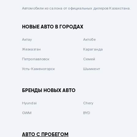
Черный металлик
Автомобили из салона от официальных дилеров Казахстана.
Стальной
НОВЫЕ АВТО В ГОРОДАХ
Вишневый
Серебристый металлик
Актау
Актобе
Темно-коричневый
Жезказган
Караганда
Бело-Дымчатый
Петропавловск
Семей
Светло-зелёный металлик
Усть-Каменогорск
Шымкент
Бирюзовый
Темно-синий металлик
БРЕНДЫ НОВЫХ АВТО
Зеленый металлик
Hyundai
Chery
Комбинированный
GWM
BYD
АВТО С ПРОБЕГОМ