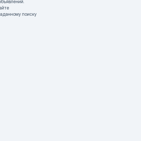
объявлений.
айте
заданному поиску