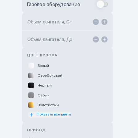
Газовое оборудование
Toyota Astana
Toyota Kokshetau
Объем двигателя, От
TANK Motors Karaganda
Объем двигателя, До
Hyundai ShymCity
Toyota Shygys
ЦВЕТ КУЗОВА
Белый
Серебристый
Черный
Серый
Золотистый
Показать все цвета
Оранжевый
Розовый
ПРИВОД
Красный