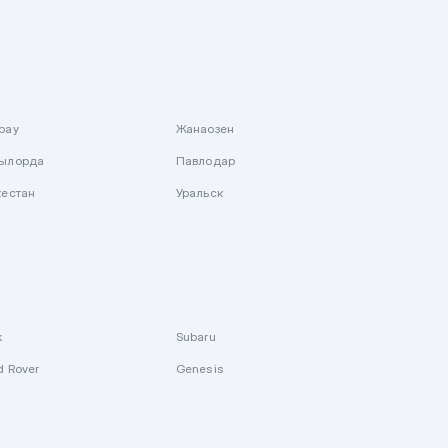
рау
Жанаозен
ылорда
Павлодар
кестан
Уральск
k
Subaru
d Rover
Genesis