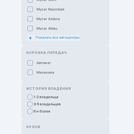
Mycar Raiymbek
Mycar Astana
Mycar Aktau
Показать все автоцентры
Mycar Uralsk
Haval & Tank Kyzylorda
КОРОБКА ПЕРЕДАЧ
Haval & Tank Pavlodar
Автомат
Bavaria Almaty
Механика
Mycar Shymkent
Bavaria Astana
ИСТОРИЯ ВЛАДЕНИЯ
GWM Nurly Zhol
1-2 владельца
3-5 владельцев
Chery Astana
6 и более
Changan Auto Nurly Zhol
Haval Atyrau
КУЗОВ
Hyundai Auto Almaty