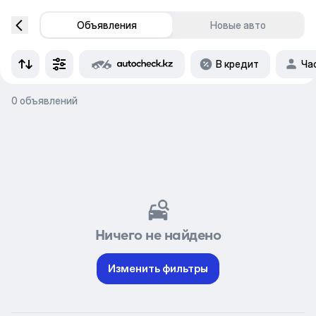
Объявления
Новые авто
В кредит
Ча
0 объявлений
Ничего не найдено
Изменить фильтры