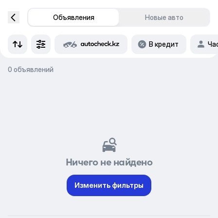
Объявления
Новые авто
В кредит
Ча
0 объявлений
Ничего не найдено
Изменить фильтры