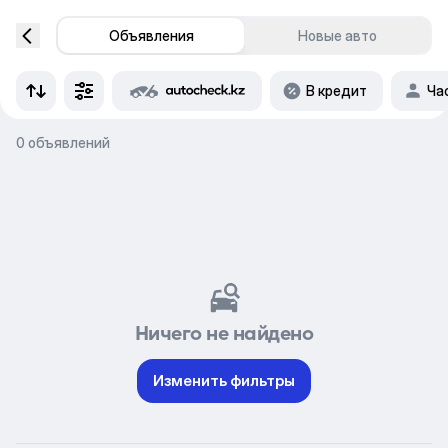
Объявления
Новые авто
В кредит
Ча
0 объявлений
Ничего не найдено
Изменить фильтры