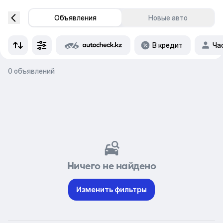
Объявления
Новые авто
В кредит
Ча
0 объявлений
Ничего не найдено
Изменить фильтры