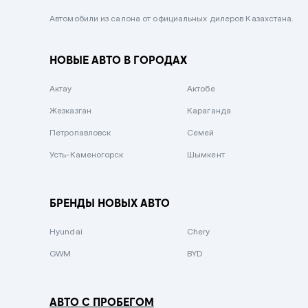
Черный металлик
Автомобили из салона от официальных дилеров Казахстана.
Стальной
НОВЫЕ АВТО В ГОРОДАХ
Вишневый
Серебристый металлик
Актау
Актобе
Темно-коричневый
Жезказган
Караганда
Бело-Дымчатый
Петропавловск
Семей
Светло-зелёный металлик
Усть-Каменогорск
Шымкент
Бирюзовый
Темно-синий металлик
БРЕНДЫ НОВЫХ АВТО
Зеленый металлик
Hyundai
Chery
Комбинированный
GWM
BYD
АВТО С ПРОБЕГОМ