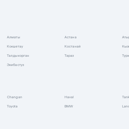
Алматы
Астана
Аты
Кокшетау
Костанай
Кыз
Талдыкорган
Тараз
Тур
Экибастуз
Changan
Haval
Tan
Toyota
BMW
Lan