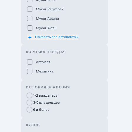
Mycar Raiymbek
Mycar Astana
Mycar Aktau
Показать все автоцентры
Mycar Uralsk
Haval & Tank Kyzylorda
КОРОБКА ПЕРЕДАЧ
Haval & Tank Pavlodar
Автомат
Bavaria Almaty
Механика
Mycar Shymkent
Bavaria Astana
ИСТОРИЯ ВЛАДЕНИЯ
GWM Nurly Zhol
1-2 владельца
3-5 владельцев
Chery Astana
6 и более
Changan Auto Nurly Zhol
Haval Atyrau
КУЗОВ
Hyundai Auto Almaty