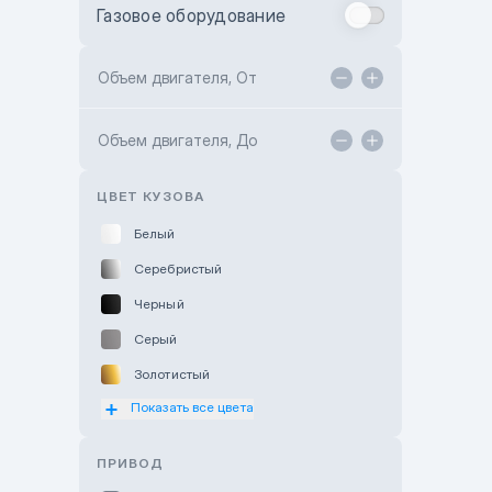
Газовое оборудование
Toyota Astana
Toyota Kokshetau
Объем двигателя, От
TANK Motors Karaganda
Объем двигателя, До
Hyundai ShymCity
Toyota Shygys
ЦВЕТ КУЗОВА
Белый
Серебристый
Черный
Серый
Золотистый
Показать все цвета
Оранжевый
Розовый
ПРИВОД
Красный