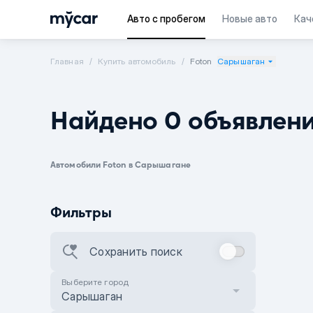
Авто с пробегом
Новые авто
Кач
Главная
Купить автомобиль
Foton
Сарышаган
Найдено 0 объявлен
Автомобили Foton в Сарышагане
Фильтры
Сохранить поиск
Выберите город
Сарышаган