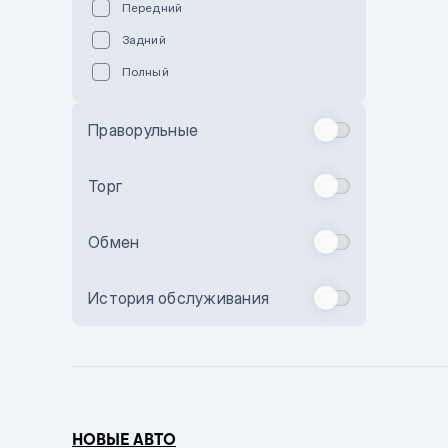
Передний
Пурпурный
Задний
Коричневый
Полный
Голубой
Синий
Праворульные
Фиолетовый
Зеленый
Торг
Желтый
Обмен
Бежевый
Бордовый
История обслуживания
Комбинированный
Бронзовый
Темно-синий
Серый металлик
НОВЫЕ АВТО
Сиреневый металлик