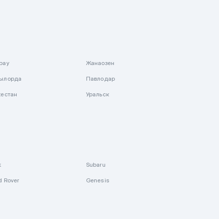
рау
Жанаозен
ылорда
Павлодар
кестан
Уральск
k
Subaru
d Rover
Genesis