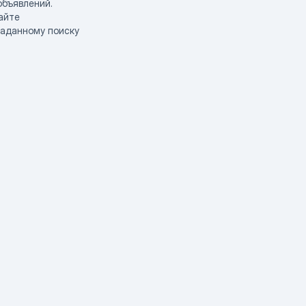
объявлений.
айте
заданному поиску