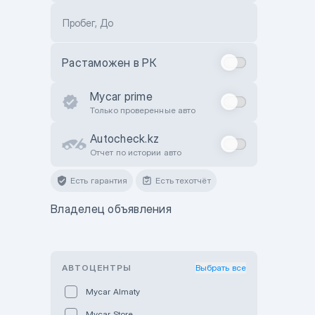
Пробег, До
Растаможен в РК
Mycar prime
Только проверенные авто
Autocheck.kz
Отчет по истории авто
Есть гарантия
Есть техотчёт
Владелец объявления
АВТОЦЕНТРЫ
Выбрать все
Mycar Almaty
Mycar Store